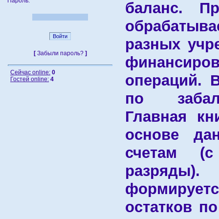
Пароль:
баланс. П
обрабатыва
разных учр
[
Забыли пароль?
]
финансир
Cейчас online:
0
операций. 
Гостей online:
4
по забал
Главная кн
основе да
счетам (
разряды). 
формиру
остатков п