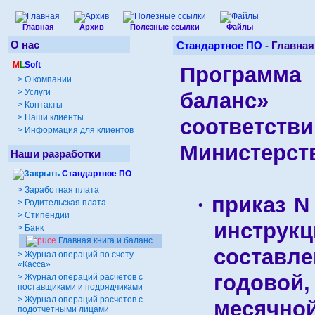
Главная
Архив
Полезные ссылки
Файлы
О нас
Стандартное ПО
-
Главная
M
L
Soft
Программа
>
О компании
>
Услуги
баланс»
>
Контакты
>
Наши клиенты
соответс
>
Информация для клиентов
Министерст
Наши разработки
Стандартное ПО
>
Заработная плата
приказ N
·
>
Родительская плата
>
Стипендии
инстру
>
Банк
Главная книга и баланс
составле
>
Журнал операций по счету
«Касса»
годово
>
Журнал операций расчетов с
поставщиками и подрядчиками
>
Журнал операций расчетов с
месяч
подотчетными лицами