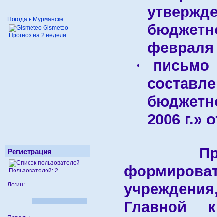
утвержд
Погода в Мурманске
бюджетн
Gismeteo
Прогноз на 2 недели
феврал
письмо 
·
соста
бюджетн
2006 г
.» 
Програм
Регистрация
формирова
Пользователей: 2
учреждения,
Логин:
Главной к