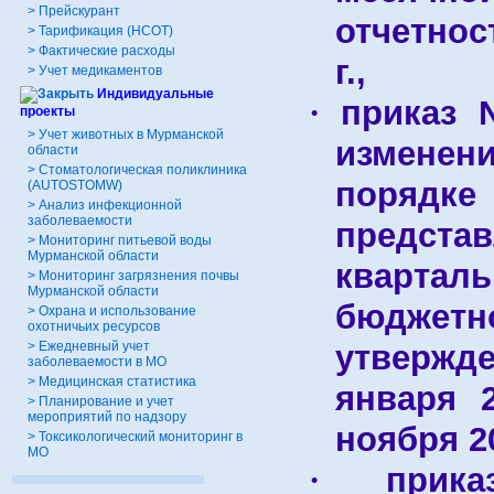
>
Прейскурант
отчетнос
>
Тарификация (НСОТ)
>
Фактические расходы
г
.,
>
Учет медикаментов
Индивидуальные
приказ 
·
проекты
>
Учет животных в Мурманской
изменен
области
>
Стоматологическая поликлиника
порядк
(AUTOSTOMW)
>
Анализ инфекционной
заболеваемости
предст
>
Мониторинг питьевой воды
Мурманской области
кварта
>
Мониторинг загрязнения почвы
Мурманской области
бюджет
>
Охрана и использование
охотничьих ресурсов
утвержде
>
Ежедневный учет
заболеваемости в МО
>
Медицинская статистика
января
>
Планирование и учет
мероприятий по надзору
ноября
2
>
Токсикологический мониторинг в
МО
при
·