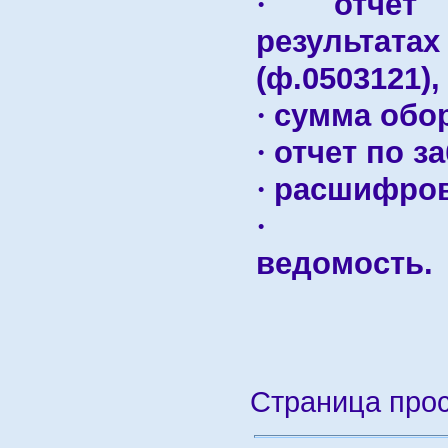
отче
·
результа
(ф.0503121),
сумма обо
·
отчет по з
·
расшифров
·
ведомость.
Страница про